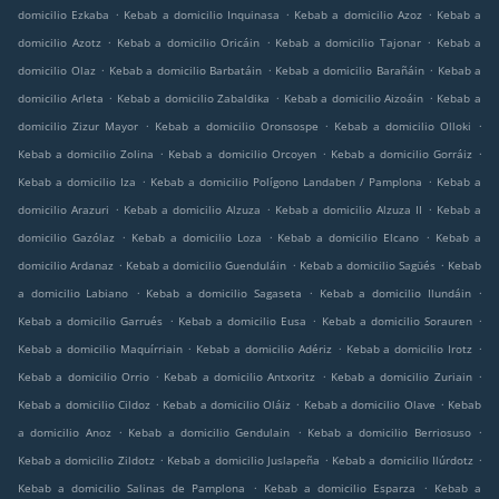
.
.
.
domicilio Ezkaba
Kebab a domicilio Inquinasa
Kebab a domicilio Azoz
Kebab a
.
.
.
domicilio Azotz
Kebab a domicilio Oricáin
Kebab a domicilio Tajonar
Kebab a
.
.
.
domicilio Olaz
Kebab a domicilio Barbatáin
Kebab a domicilio Barañáin
Kebab a
.
.
.
domicilio Arleta
Kebab a domicilio Zabaldika
Kebab a domicilio Aizoáin
Kebab a
.
.
.
domicilio Zizur Mayor
Kebab a domicilio Oronsospe
Kebab a domicilio Olloki
.
.
.
Kebab a domicilio Zolina
Kebab a domicilio Orcoyen
Kebab a domicilio Gorráiz
.
.
Kebab a domicilio Iza
Kebab a domicilio Polígono Landaben / Pamplona
Kebab a
.
.
.
domicilio Arazuri
Kebab a domicilio Alzuza
Kebab a domicilio Alzuza II
Kebab a
.
.
.
domicilio Gazólaz
Kebab a domicilio Loza
Kebab a domicilio Elcano
Kebab a
.
.
.
domicilio Ardanaz
Kebab a domicilio Guenduláin
Kebab a domicilio Sagüés
Kebab
.
.
.
a domicilio Labiano
Kebab a domicilio Sagaseta
Kebab a domicilio Ilundáin
.
.
.
Kebab a domicilio Garrués
Kebab a domicilio Eusa
Kebab a domicilio Sorauren
.
.
.
Kebab a domicilio Maquírriain
Kebab a domicilio Adériz
Kebab a domicilio Irotz
.
.
.
Kebab a domicilio Orrio
Kebab a domicilio Antxoritz
Kebab a domicilio Zuriain
.
.
.
Kebab a domicilio Cildoz
Kebab a domicilio Oláiz
Kebab a domicilio Olave
Kebab
.
.
.
a domicilio Anoz
Kebab a domicilio Gendulain
Kebab a domicilio Berriosuso
.
.
.
Kebab a domicilio Zildotz
Kebab a domicilio Juslapeña
Kebab a domicilio Ilúrdotz
.
.
Kebab a domicilio Salinas de Pamplona
Kebab a domicilio Esparza
Kebab a