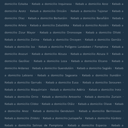
.
.
.
domicilio Ezkaba
Kebab a domicilio Inquinasa
Kebab a domicilio Azoz
Kebab a
.
.
.
domicilio Azotz
Kebab a domicilio Oricáin
Kebab a domicilio Tajonar
Kebab a
.
.
.
domicilio Olaz
Kebab a domicilio Barbatáin
Kebab a domicilio Barañáin
Kebab a
.
.
.
domicilio Arleta
Kebab a domicilio Zabaldika
Kebab a domicilio Aizoáin
Kebab a
.
.
.
domicilio Zizur Mayor
Kebab a domicilio Oronsospe
Kebab a domicilio Olloki
.
.
.
Kebab a domicilio Zolina
Kebab a domicilio Orcoyen
Kebab a domicilio Gorráiz
.
.
Kebab a domicilio Iza
Kebab a domicilio Polígono Landaben / Pamplona
Kebab a
.
.
.
domicilio Arazuri
Kebab a domicilio Alzuza
Kebab a domicilio Alzuza II
Kebab a
.
.
.
domicilio Gazólaz
Kebab a domicilio Loza
Kebab a domicilio Elcano
Kebab a
.
.
.
domicilio Ardanaz
Kebab a domicilio Guenduláin
Kebab a domicilio Sagüés
Kebab
.
.
.
a domicilio Labiano
Kebab a domicilio Sagaseta
Kebab a domicilio Ilundáin
.
.
.
Kebab a domicilio Garrués
Kebab a domicilio Eusa
Kebab a domicilio Sorauren
.
.
.
Kebab a domicilio Maquírriain
Kebab a domicilio Adériz
Kebab a domicilio Irotz
.
.
.
Kebab a domicilio Orrio
Kebab a domicilio Antxoritz
Kebab a domicilio Zuriain
.
.
.
Kebab a domicilio Cildoz
Kebab a domicilio Oláiz
Kebab a domicilio Olave
Kebab
.
.
.
a domicilio Anoz
Kebab a domicilio Gendulain
Kebab a domicilio Berriosuso
.
.
.
Kebab a domicilio Zildotz
Kebab a domicilio Juslapeña
Kebab a domicilio Ilúrdotz
.
.
Kebab a domicilio Salinas de Pamplona
Kebab a domicilio Esparza
Kebab a