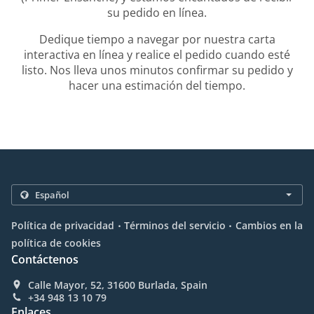
su pedido en línea.
Dedique tiempo a navegar por nuestra carta
interactiva en línea y realice el pedido cuando esté
listo. Nos lleva unos minutos confirmar su pedido y
hacer una estimación del tiempo.
.
.
Política de privacidad
Términos del servicio
Cambios en la
política de cookies
Contáctenos
Calle Mayor, 52, 31600 Burlada, Spain
+34 948 13 10 79
Enlaces