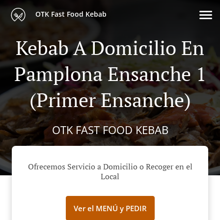
OTK Fast Food Kebab
Kebab A Domicilio En
Pamplona Ensanche 1
(Primer Ensanche)
OTK FAST FOOD KEBAB
Ofrecemos Servicio a Domicilio o Recoger en el
Local
Ver el MENÚ y PEDIR